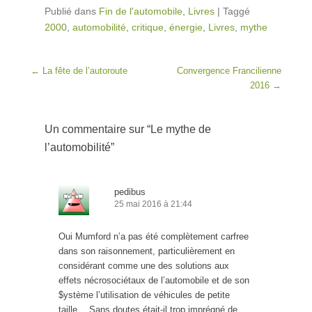
Publié dans
Fin de l'automobile
,
Livres
|
Taggé
2000
,
automobilité
,
critique
,
énergie
,
Livres
,
mythe
Post navigation
←
La fête de l’autoroute
Convergence Francilienne
2016
→
Un commentaire sur “
Le mythe de
l’automobilité
”
pedibus
25 mai 2016 à 21:44
Oui Mumford n’a pas été complètement carfree
dans son raisonnement, particulièrement en
considérant comme une des solutions aux
effets nécrosociétaux de l’automobile et de son
$ystème l’utilisation de véhicules de petite
taille… Sans doutes était-il trop imprégné de