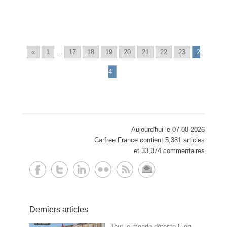
«
1
...
17
18
19
20
21
22
23
2
4
Aujourd'hui le 07-08-2026
Carfree France contient 5,381 articles
et 33,374 commentaires
Derniers articles
Tout le monde déteste Elon