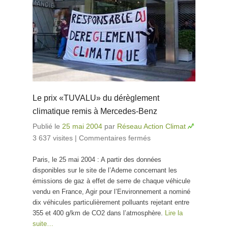
Le prix «TUVALU» du dérèglement
climatique remis à Mercedes-Benz
Publié le
25 mai 2004
par
Réseau Action Climat
3 637 visites
|
Commentaires fermés
sur Le prix
«TUVALU» du
Paris, le 25 mai 2004 : A partir des données
dérèglement
disponibles sur le site de l’Ademe concernant les
climatique remis
émissions de gaz à effet de serre de chaque véhicule
à Mercedes-
vendu en France, Agir pour l’Environnement a nominé
Benz
dix véhicules particulièrement polluants rejetant entre
355 et 400 g/km de CO2 dans l’atmosphère.
Lire la
suite…