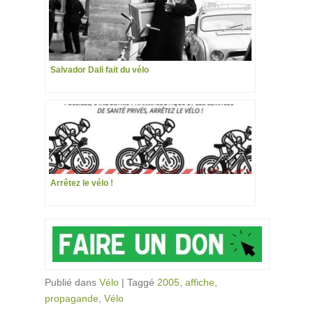
Salvador Dali fait du vélo
Arrêtez le vélo !
Publié dans
Vélo
|
Taggé
2005
,
affiche
,
propagande
,
Vélo