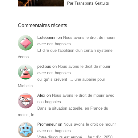
Par Transports Gratuits
Commentaires récents
Estebannn
on
Nous avons le droit de mourir
avec nos bagnoles
Et dire que l'abolition d'un certain système
écono…
pedibus
on
Nous avons le droit de mourir
avec nos bagnoles
oui qu'ils crèvent !... une aubaine pour
Michelin…
Alex
on
Nous avons le droit de mourir avec
nos bagnoles
Dans la situation actuelle, en France du
moins, le…
Promeneur
on
Nous avons le droit de mourir
avec nos bagnoles
Votre discours est erroné. Il faut d'ici 2050