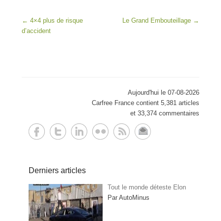
Post navigation
←
4×4 plus de risque
Le Grand Embouteillage
→
d’accident
Aujourd'hui le 07-08-2026
Carfree France contient 5,381 articles
et 33,374 commentaires
Derniers articles
Tout le monde déteste Elon
Par AutoMinus