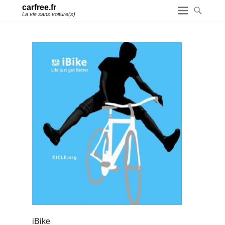
carfree.fr
La vie sans voiture(s)
iBike