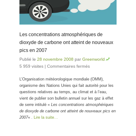
Les concentrations atmosphériques de
dioxyde de carbone ont atteint de nouveaux
pics en 2007
Publié le
28 novembre 2008
par
Greenworld
5 959 visites
|
Commentaires fermés
sur Les
concentrations
L’Organisation météorologique mondiale (OMM),
atmosphériques
organisme des Nations Unies qui fait autorité pour les
de dioxyde de
questions relatives au temps, au climat et à l’eau,
carbone ont
vient de publier son bulletin annuel sur les gaz à effet
atteint de
de serre intitulé «
Les concentrations atmosphériques
nouveaux pics
de dioxyde de carbone ont atteint de nouveaux pics en
en 2007
2007
« .
Lire la suite…