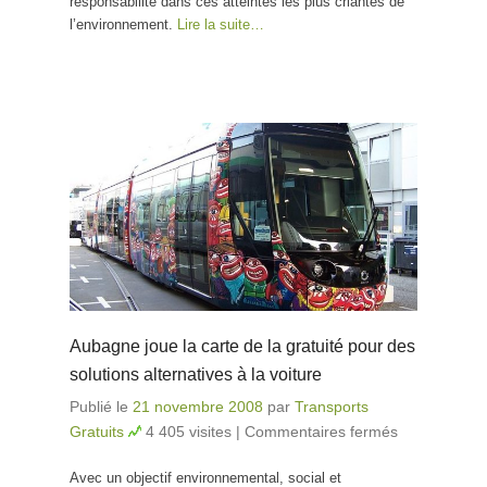
responsabilité dans ces atteintes les plus criantes de
l’air et le bruit
l’environnement.
Lire la suite…
dans les plans
de
déplacements
urbains
Aubagne joue la carte de la gratuité pour des
solutions alternatives à la voiture
Publié le
21 novembre 2008
par
Transports
Gratuits
4 405 visites
|
Commentaires fermés
sur
Aubagne
Avec un objectif environnemental, social et
joue la