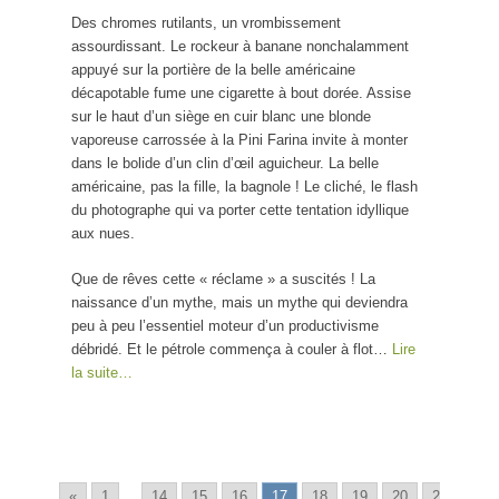
Des chromes rutilants, un vrombissement
assourdissant. Le rockeur à banane nonchalamment
appuyé sur la portière de la belle américaine
décapotable fume une cigarette à bout dorée. Assise
sur le haut d’un siège en cuir blanc une blonde
vaporeuse carrossée à la Pini Farina invite à monter
dans le bolide d’un clin d’œil aguicheur. La belle
américaine, pas la fille, la bagnole ! Le cliché, le flash
du photographe qui va porter cette tentation idyllique
aux nues.
Que de rêves cette « réclame » a suscités ! La
naissance d’un mythe, mais un mythe qui deviendra
peu à peu l’essentiel moteur d’un productivisme
débridé. Et le pétrole commença à couler à flot…
Lire
la suite…
«
1
...
14
15
16
17
18
19
20
2