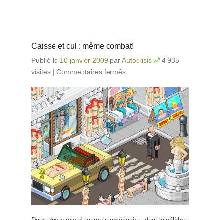
Caisse et cul : même combat!
Publié le
10 janvier 2009
par
Autocrisis
4 935
visites
|
Commentaires fermés
sur Caisse et cul :
même combat!
Deux des « rois du porno » américains, dont le célèbre