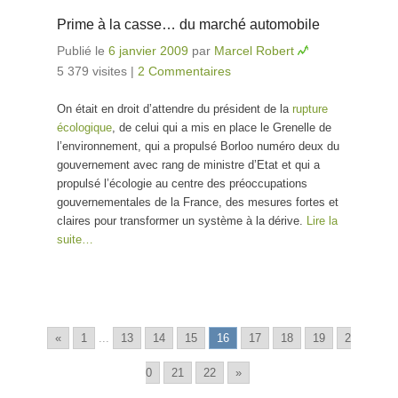
Prime à la casse… du marché automobile
Publié le
6 janvier 2009
par
Marcel Robert
5 379 visites
|
2 Commentaires
On était en droit d’attendre du président de la
rupture
écologique
, de celui qui a mis en place le Grenelle de
l’environnement, qui a propulsé Borloo numéro deux du
gouvernement avec rang de ministre d’Etat et qui a
propulsé l’écologie au centre des préoccupations
gouvernementales de la France, des mesures fortes et
claires pour transformer un système à la dérive.
Lire la
suite…
«
1
...
13
14
15
16
17
18
19
2
0
21
22
»