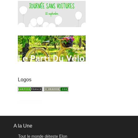
Logos
A la Une
Tout le monde déteste Elon