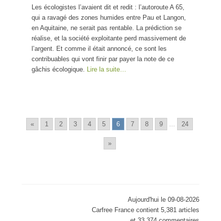
Les écologistes l’avaient dit et redit : l’autoroute A 65,
qui a ravagé des zones humides entre Pau et Langon,
en Aquitaine, ne serait pas rentable. La prédiction se
réalise, et la société exploitante perd massivement de
l’argent. Et comme il était annoncé, ce sont les
contribuables qui vont finir par payer la note de ce
gâchis écologique.
Lire la suite…
«
1
2
3
4
5
6
7
8
9
...
24
»
Aujourd'hui le 09-08-2026
Carfree France contient 5,381 articles
et 33,374 commentaires