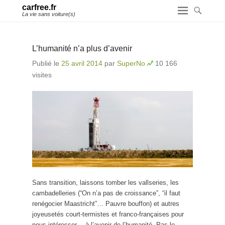
carfree.fr
La vie sans voiture(s)
L’humanité n’a plus d’avenir
Publié le
25 avril 2014
par
SuperNo
10 166
visites
Sans transition, laissons tomber les vallseries, les
cambadelleries (“On n’a pas de croissance”, “il faut
renégocier Maastricht”… Pauvre bouffon) et autres
joyeusetés court-termistes et franco-françaises pour
nous intéresser… à l’avenir de l’humanité. Pas le