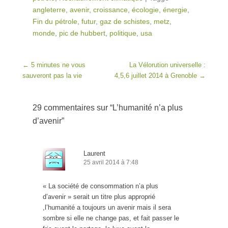
angleterre
,
avenir
,
croissance
,
écologie
,
énergie
,
Fin du pétrole
,
futur
,
gaz de schistes
,
metz
,
monde
,
pic de hubbert
,
politique
,
usa
Post navigation
←
5 minutes ne vous
La Vélorution universelle :
sauveront pas la vie
4,5,6 juillet 2014 à Grenoble
→
29 commentaires sur “
L’humanité n’a plus
d’avenir
”
Laurent
25 avril 2014 à 7:48
« La société de consommation n’a plus
d’avenir » serait un titre plus approprié
,l’humanité a toujours un avenir mais il sera
sombre si elle ne change pas, et fait passer le