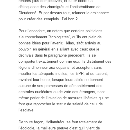
rendres plus compétitives, et lutter contre la
délinquance des zimmigrés et l’antisémitisme de
Dieudonné. Et par dessus tout, relancer la croissance
pour créer des zemplois. J’ai bon ?
Pour l’anecdote, on notera que certains politiciens
s’autoproclament “écologistes”, qu’ils ont plein de
bonnes idées pour l’avenir. Hélas, sitôt arrivés au
pouvoir, en général en s’alliant avec ceux que je
décrivais dans le paragraphe précédent, ils se
comportent exactement comme eux. Ils distribuent des
légions d’honneur aux copains, et acceptent sans
moufter les aéroports inutiles, les EPR, et se taisent,
ravalant leur honte, lorsque leurs alliés ne tiennent
aucune de ses promesses de démantèlement des
centrales nucléaires ou de vote des étrangers, sans
même parler de l’invasion de mesures libérales qui ne
font que rapprocher le statut de salarié de celui de
l’esclave.
De toute façon, Hollandréou se fout totalement de
l’écologie, la meilleure preuve c’est qu’il vient de