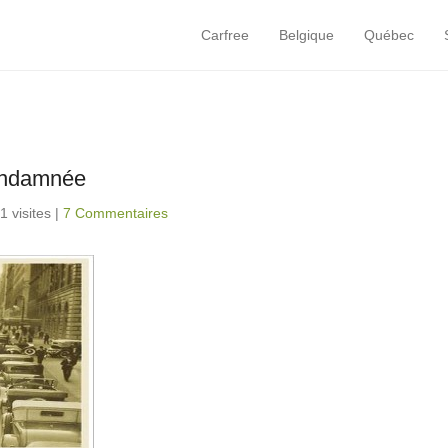
Carfree
Belgique
Québec
Primary Menu
Skip to content
condamnée
1 visites
|
7 Commentaires