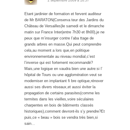
2 septembre 2009 à 16:57
Etant jardinier de formation et fervent auditeur
de Mr BARATON(Conserva teur des Jardins du
Château de Versailles)le samedi et le dimanche
matin sur France Inter(entre 7h30 et 8h00),je ne
peux que m’insurger contre l’aba ttage de
grands arbres en masse.Qui peut comprendre
cela,au moment a lors que,en politique
environnementale au niveau mondial,c’est
l’inverse qui est fortement recommandé?
Mais,une logique en vaudra bien une autre:si l’
hôpital de Tours ou une agglomération veut se
moderniser en implantant fi bre optique,rénover
aussi ses divers réseaux,et aussi éviter la
propagation de certains parasites(comme les
termites dans les vieilles,voire séculaires
charpentes en bois de bâtiments classés
historiques),comment devront-ils s’y prendre?Et
puis,ce « beau » bois se vendra très bien,si
sain…