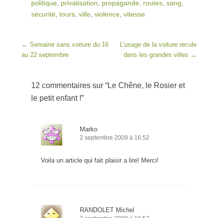
politique
,
privatisation
,
propagande
,
routes
,
sang
,
sécurité
,
tours
,
ville
,
violence
,
vitesse
Post navigation
←
Semaine sans voiture du 16
L’usage de la voiture recule
au 22 septembre
dans les grandes villes
→
12 commentaires sur “
Le Chêne, le Rosier et
le petit enfant !
”
Marko
2 septembre 2009 à 16:52
Voila un article qui fait plaisir a lire! Merci!
RANDOLET Michel