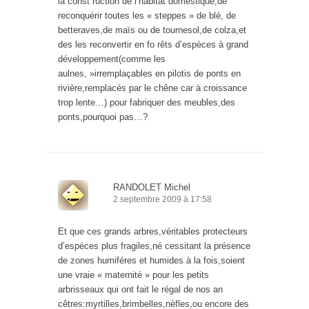
la const ruction de l’habitat domestique;de
reconquérir toutes les « steppes » de blé, de
betteraves,de maïs ou de tournesol,de colza,et
des les reconvertir en fo rêts d’espèces à grand
développement(comme les
aulnes, »irremplaçables en pilotis de ponts en
rivière,remplacés par le chêne car à croissance
trop lente…) pour fabriquer des meubles,des
ponts,pourquoi pas…?
RANDOLET Michel
2 septembre 2009 à 17:58
Et que ces grands arbres,véritables protecteurs
d’espèces plus fragiles,né cessitant la présence
de zones humiféres et humides à la fois,soient
une vraie « maternité » pour les petits
arbrisseaux qui ont fait le régal de nos an
cêtres:myrtilles,brimbelles,nèfles,ou encore des