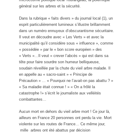
général sur les arbres et la sécurité.
Dans la rubrique « faits divers » du journal local (1), un
esprit particulièrement lumineux s’illustre brillamment
dans un numéro ennuyeux d’obscurantisme sécuritaire.
Il veut en découdre avec « Les Verts » et avec la
municipalité qu’il considère sous « influence », comme
« possédée » par le « bon score européen » des
« Verts »…Il veut « crever l’abcès » qui est dans sa
tête pour faire sourdre son humeur belliqueuse,
soudain réveillée par la chute du vieil arbre malade. Il
en appelle au « sacro-saint » « Principe de
Précaution » … « Pourquoi ne l’avait-on pas abattu ? »
« Sa maladie était connue ! » « On a frôlé la
catastrophe !» s’écrit le journaliste aux velléités
combattantes…
Aucun mort en dehors du vieil arbre mort ! Ce jour là,
ailleurs en France 20 personnes ont perdu la vie. Mort
violente sur les routes de France… Ce même jour,
mille arbres ont été abattus par décision