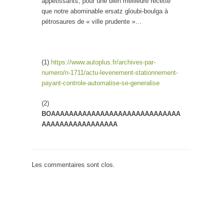
appétissants, pour une bien meilleure recette
que notre abominable ersatz gloubi-boulga à
pétrosaures de « ville prudente »…
(1)
https://www.autoplus.fr/archives-par-
numero/n-1711/actu-levenement-stationnement-
payant-controle-automatise-se-generalise
(2)
BOAAAAAAAAAAAAAAAAAAAAAAAAAAAAA
AAAAAAAAAAAAAAAAA
Les commentaires sont clos.