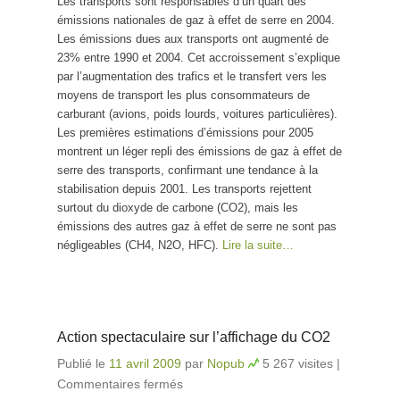
Les transports sont responsables d’un quart des
d’émissions de gaz à
émissions nationales de gaz à effet de serre en 2004.
effet de serre
Les émissions dues aux transports ont augmenté de
23% entre 1990 et 2004. Cet accroissement s’explique
par l’augmentation des trafics et le transfert vers les
moyens de transport les plus consommateurs de
carburant (avions, poids lourds, voitures particulières).
Les premières estimations d’émissions pour 2005
montrent un léger repli des émissions de gaz à effet de
serre des transports, confirmant une tendance à la
stabilisation depuis 2001. Les transports rejettent
surtout du dioxyde de carbone (CO2), mais les
émissions des autres gaz à effet de serre ne sont pas
négligeables (CH4, N2O, HFC).
Lire la suite…
Action spectaculaire sur l’affichage du CO2
Publié le
11 avril 2009
par
Nopub
5 267 visites
|
Commentaires fermés
sur Action spectaculaire sur