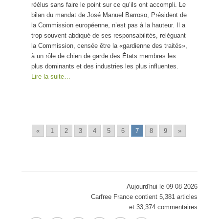
réélus sans faire le point sur ce qu’ils ont accompli. Le
bilan du mandat de José Manuel Barroso, Président de
la Commission européenne, n’est pas à la hauteur. Il a
trop souvent abdiqué de ses responsabilités, reléguant
la Commission, censée être la «gardienne des traités»,
à un rôle de chien de garde des États membres les
plus dominants et des industries les plus influentes.
Lire la suite…
«
1
2
3
4
5
6
7
8
9
»
Aujourd'hui le 09-08-2026
Carfree France contient 5,381 articles
et 33,374 commentaires