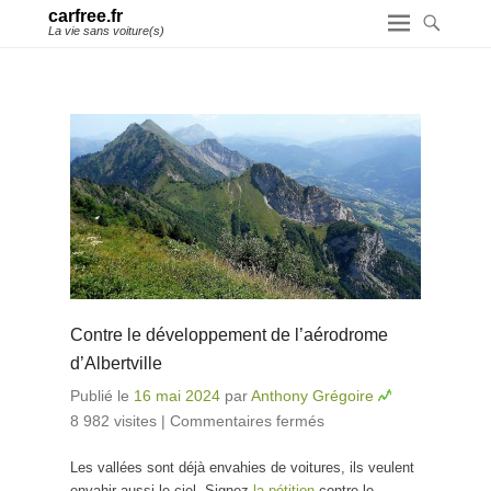
carfree.fr
La vie sans voiture(s)
Contre le développement de l’aérodrome
d’Albertville
Publié le
16 mai 2024
par
Anthony Grégoire
8 982 visites
|
Commentaires fermés
sur Contre le
développement
Les vallées sont déjà envahies de voitures, ils veulent
de l’aérodrome
envahir aussi le ciel. Signez
la pétition
contre le