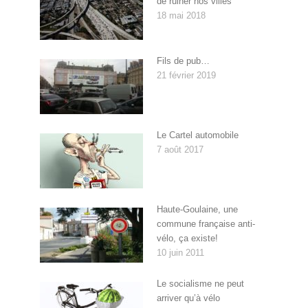
de ruiner nos villes
18 mai 2018
Fils de pub…
21 février 2019
Le Cartel automobile
7 août 2017
Haute-Goulaine, une
commune française anti-
vélo, ça existe!
10 juin 2011
Le socialisme ne peut
arriver qu’à vélo