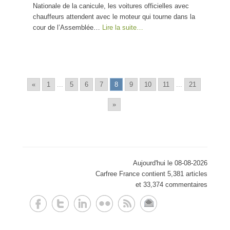
Nationale de la canicule, les voitures officielles avec
chauffeurs attendent avec le moteur qui tourne dans la
cour de l’Assemblée…
Lire la suite…
«
1
...
5
6
7
8
9
10
11
...
21
»
Aujourd'hui le 08-08-2026
Carfree France contient 5,381 articles
et 33,374 commentaires