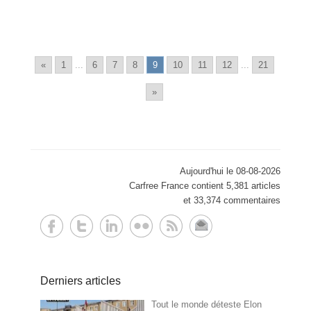
«
1
...
6
7
8
9
10
11
12
...
21
»
Aujourd'hui le 08-08-2026
Carfree France contient 5,381 articles
et 33,374 commentaires
Derniers articles
Tout le monde déteste Elon