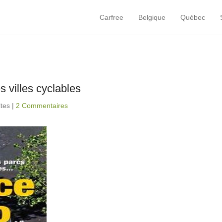
Carfree
Belgique
Québec
Primary Menu
Skip to content
 villes cyclables
ites
|
2 Commentaires