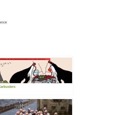
rance
arbusters