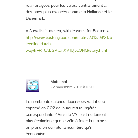
réaménagées pour les vélos, contrairement à
des pays plus avancés comme la Hollande et le
Danemark.
« A cyclist’s mecca, with lessons for Boston »
http://www.bostonglobe.com/metro/2013/09/21/b
icycling-dutch-
way/kFRT0ABSPtUnXMIUj5zONM/story.html
Matutinal
22 novembre 2013 à 0:20
Le nombre de calories dépensées va-t-il être
exprimé en CO2 de la nourriture ingérée
correspondante ? Ainsi le VAE est nettement
plus écologique que le vélo à force humaine si
on prend en compte la nourriture qu’il
économise !