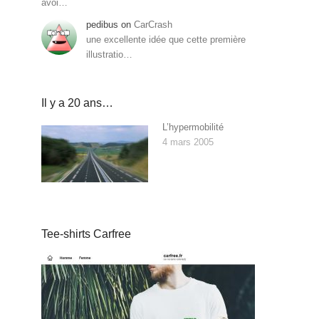
avoi…
pedibus
on
CarCrash
une excellente idée que cette première
illustratio…
Il y a 20 ans…
L’hypermobilité
4 mars 2005
Tee-shirts Carfree