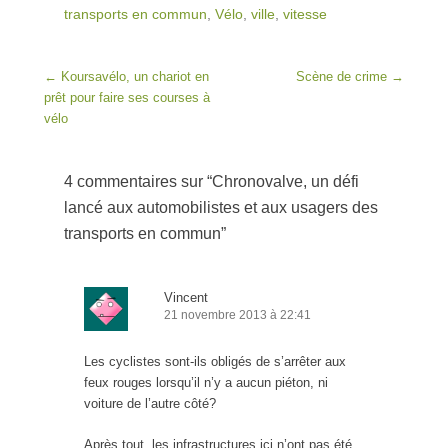
transports en commun
,
Vélo
,
ville
,
vitesse
Post navigation
←
Koursavélo, un chariot en
Scène de crime
→
prêt pour faire ses courses à
vélo
4 commentaires sur “
Chronovalve, un défi
lancé aux automobilistes et aux usagers des
transports en commun
”
Vincent
21 novembre 2013 à 22:41
Les cyclistes sont-ils obligés de s’arrêter aux
feux rouges lorsqu’il n’y a aucun piéton, ni
voiture de l’autre côté?
Après tout, les infrastructures ici n’ont pas été