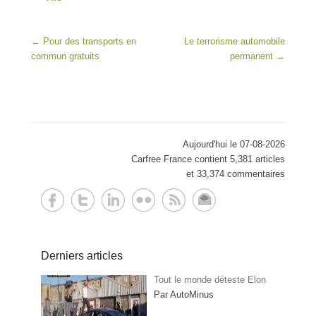
Post navigation
←
Pour des transports en
Le terrorisme automobile
commun gratuits
permanent
→
Aujourd'hui le 07-08-2026
Carfree France contient 5,381 articles
et 33,374 commentaires
Derniers articles
Tout le monde déteste Elon
Par AutoMinus