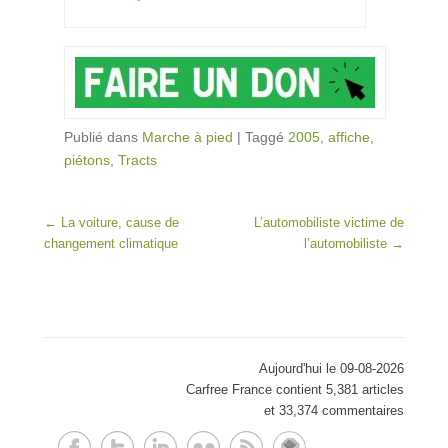
Publié dans
Marche à pied
|
Taggé
2005
,
affiche
,
piétons
,
Tracts
Post navigation
←
La voiture, cause de
L’automobiliste victime de
changement climatique
l’automobiliste
→
Aujourd'hui le 09-08-2026
Carfree France contient 5,381 articles
et 33,374 commentaires