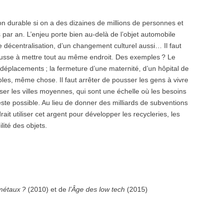
tion durable si on a des dizaines de millions de personnes et
 par an. L’enjeu porte bien au-delà de l’objet automobile
e décentralisation, d’un changement culturel aussi… Il faut
 pousse à mettre tout au même endroit. Des exemples ? Le
éplacements ; la fermeture d’une maternité, d’un hôpital de
oles, même chose. Il faut arrêter de pousser les gens à vivre
miser les villes moyennes, qui sont une échelle où les besoins
este possible. Au lieu de donner des milliards de subventions
rait utiliser cet argent pour développer les recycleries, les
ilité des objets.
 métaux ?
(2010) et de
l’Âge des low tech
(2015)