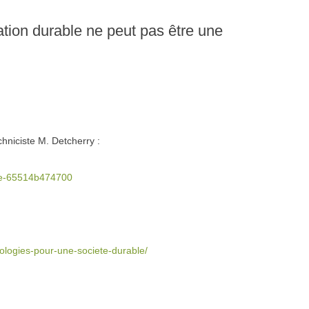
sation durable ne peut pas être une
hniciste M. Detcherry :
able-65514b474700
nologies-pour-une-societe-durable/