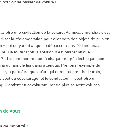
 pouvoir se passer de voiture !
as être une civilisation de la voiture. Au niveau mondial, c’est
t utiliser la réglementation pour aller vers des objets de plus en
n « pot de yaourt », qui ne dépassera pas 70 km/h mais
ture. De toute façon la solution n’est pas technique.
» ? L’histoire montre que, à chaque progrès technique, son
ins qui annule les gains attendus. Prenons l’exemple du
il y a peut-être quelqu’un qui aurait pu prendre le train,
e coût du covoiturage, et le conducteur – peut-être un
qu’il obtient en covoiturant, rentre plus souvent voir ses
n de vous
s de mobilité ?