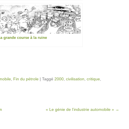
a grande course à la ruine
omobile
,
Fin du pétrole
|
Taggé
2000
,
civilisation
,
critique
,
in
« Le génie de l’industrie automobile »
→