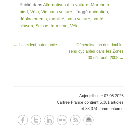
Publié dans
Alternatives à la voiture
,
Marche à
pied
,
Vélo
,
Vie sans voiture
|
Taggé
animation
,
déplacements
,
mobilité
,
sans voiture
,
santé
,
slowup
,
Suisse
,
tourisme
,
Vélo
Post navigation
←
L’accident automobile
Généralisation des double-
sens cyclables dans les Zones
30 dès août 2008
→
Aujourd'hui le 07-08-2026
Carfree France contient 5,381 articles
et 33,374 commentaires