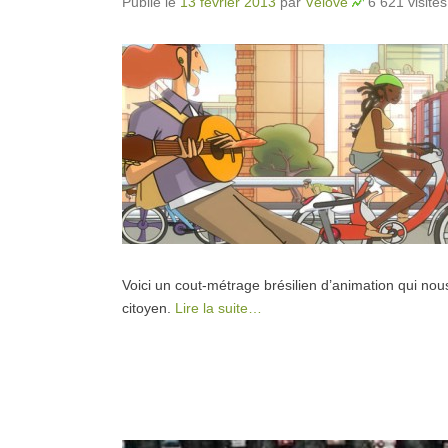
Publié le
13 février 2013
par
Vélove
6 621 visites
Voici un cout-métrage brésilien d’animation qui nous 
citoyen.
Lire la suite…