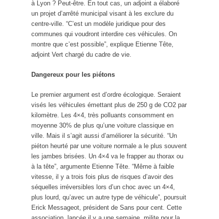
à Lyon ? Peut-être. En tout cas, un adjoint a élaboré
un projet d’arrêté municipal visant à les exclure du
centre-ville. “C’est un modèle juridique pour des
communes qui voudront interdire ces véhicules. On
montre que c’est possible”, explique Etienne Tête,
adjoint Vert chargé du cadre de vie.
Dangereux pour les piétons
Le premier argument est d’ordre écologique. Seraient
visés les véhicules émettant plus de 250 g de CO2 par
kilomètre. Les 4×4, très polluants consomment en
moyenne 30% de plus qu’une voiture classique en
ville. Mais il s’agit aussi d’améliorer la sécurité. “Un
piéton heurté par une voiture normale a le plus souvent
les jambes brisées. Un 4×4 va le frapper au thorax ou
à la tête”, argumente Etienne Tête. “Même à faible
vitesse, il y a trois fois plus de risques d’avoir des
séquelles irréversibles lors d’un choc avec un 4×4,
plus lourd, qu’avec un autre type de véhicule”, poursuit
Erick Messageot, président de Sans pour cent. Cette
association, lancée il y a une semaine, milite pour la