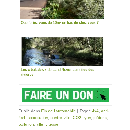
Que feriez-vous de 10m² en bas de chez vous ?
Les « balades » de Land Rover au milieu des
rivières
Publié dans
Fin de l'automobile
|
Taggé
4x4
,
anti-
4x4
,
association
,
centre-ville
,
CO2
,
lyon
,
piétons
,
pollution
,
ville
,
vitesse