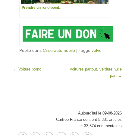
Prendre un rond-point…
Publié dans
Crise automobile
|
Taggé
volvo
Post navigation
←
Voiture porno !
Voitures partout, verdure nulle
part
→
Aujourd'hui le 09-08-2026
Carfree France contient 5,381 articles
et 33,374 commentaires