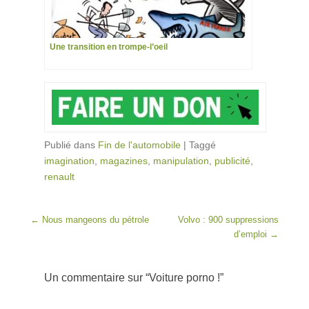
Une transition en trompe-l’oeil
Publié dans
Fin de l'automobile
|
Taggé
imagination
,
magazines
,
manipulation
,
publicité
,
renault
Post navigation
←
Nous mangeons du pétrole
Volvo : 900 suppressions
d’emploi
→
Un commentaire sur “
Voiture porno !
”