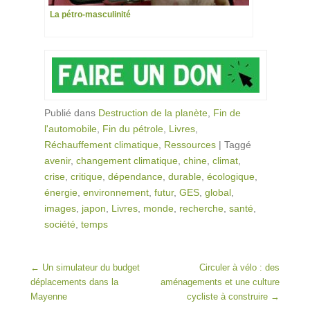
La pétro-masculinité
Publié dans
Destruction de la planète
,
Fin de
l'automobile
,
Fin du pétrole
,
Livres
,
Réchauffement climatique
,
Ressources
|
Taggé
avenir
,
changement climatique
,
chine
,
climat
,
crise
,
critique
,
dépendance
,
durable
,
écologique
,
énergie
,
environnement
,
futur
,
GES
,
global
,
images
,
japon
,
Livres
,
monde
,
recherche
,
santé
,
société
,
temps
Post navigation
←
Un simulateur du budget
Circuler à vélo : des
déplacements dans la
aménagements et une culture
Mayenne
cycliste à construire
→