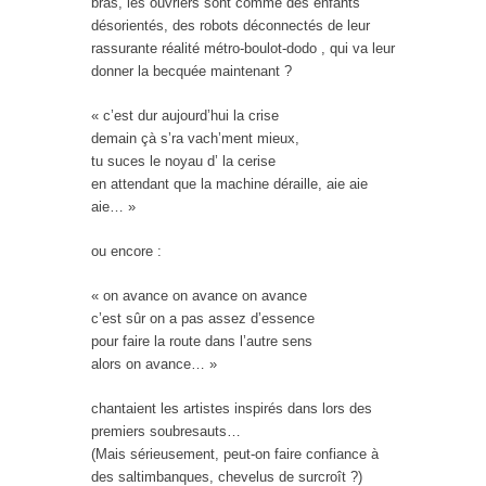
bras, les ouvriers sont comme des enfants
désorientés, des robots déconnectés de leur
rassurante réalité métro-boulot-dodo , qui va leur
donner la becquée maintenant ?
« c’est dur aujourd’hui la crise
demain çà s’ra vach’ment mieux,
tu suces le noyau d’ la cerise
en attendant que la machine déraille, aie aie
aie… »
ou encore :
« on avance on avance on avance
c’est sûr on a pas assez d’essence
pour faire la route dans l’autre sens
alors on avance… »
chantaient les artistes inspirés dans lors des
premiers soubresauts…
(Mais sérieusement, peut-on faire confiance à
des saltimbanques, chevelus de surcroît ?)