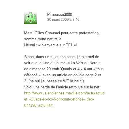
Pimousse3000
30 mars 2009 à 8:40
Merci Gilles Chaumel pour cette protestation,
somme toute naturelle.
Hé oui : « bienvenue sur TF1 »!
Sinon, dans un sujet analogue, j’étais ravi de
voir que la Une du journal « La Voix du Nord »
de dimanche 29 était ‘Quads et 4 x 4 ont « tout
défoncé »’ avec un article en double page 2 et
3. (he oui j’ai passé ce WE là haut!)
Voici une partie de l’article retrouvé sur le net :
http://www.valenciennes.maville.com/actu/actud
et_-Quads-et-4-x-4-ont-tout-defonce-_dep-
877196_actu.Htm