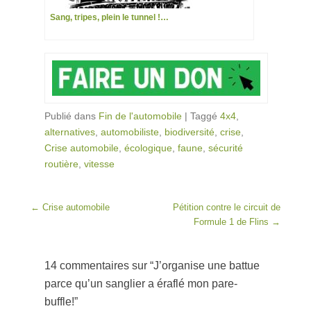
Sang, tripes, plein le tunnel !…
Publié dans
Fin de l'automobile
|
Taggé
4x4
,
alternatives
,
automobiliste
,
biodiversité
,
crise
,
Crise automobile
,
écologique
,
faune
,
sécurité
routière
,
vitesse
Post navigation
←
Crise automobile
Pétition contre le circuit de
Formule 1 de Flins
→
14 commentaires sur “
J’organise une battue
parce qu’un sanglier a éraflé mon pare-
buffle!
”