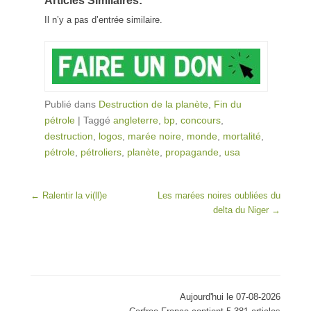
Articles Similaires:
Il n’y a pas d’entrée similaire.
Publié dans
Destruction de la planète
,
Fin du
pétrole
|
Taggé
angleterre
,
bp
,
concours
,
destruction
,
logos
,
marée noire
,
monde
,
mortalité
,
pétrole
,
pétroliers
,
planète
,
propagande
,
usa
Post navigation
←
Ralentir la vi(ll)e
Les marées noires oubliées du
delta du Niger
→
Aujourd'hui le 07-08-2026