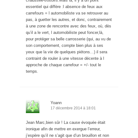
chaussée-trottoirs.Mais là, il y a un point
essentiel qui diffère :l absence de feux aux
carrefours = l automobiliste va se retrouver au
pas, à guetter les autres, et donc, contrairement
à une zone de rencontre avec des feux, où, dès
qu’il a le vert, l automobiliste peut foncer,là,
pour protéger sa belle carrosserie (qui, au vu de
son comportement, compte bien plus à ses
yeux que la vie de quelques piétons…) il sera
contraint de rouler à une vitesse décente à l
approche de chaque carrefour = +/- tout le
temps.
Yoann
17 décembre 2014 à 18:01
Jean Marc,bien sûr ! La cause évoquée était
ironique afin de mettre en exergue l’erreur,
j’espère qu’il ne s’agit que d’un brouillon et non