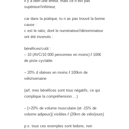
il y a bien une erreur, mais ce n est pas
supérieur//inférieur,
car dans la pratique, tu n as pas trouvé la bonne
cause :
c est le ratio, dont le numérateur//dénominateur
ont été inversés :
bénéfices/coût :
– 10 (AVC/10 000 personnes en moins)
/
100€
de piste cyclable
– 20% d obèses en moins
/
100km de
vélo/semaine
(arf, mes bénéfices sont tous négatifs, ce qui
complique la compréhension….)
– [+20% de volume musculaire (et -15% de
volume adipeux)] visibles
/
(20km de vélo/jours)
p.s. tous ces exemples sont bidons, non