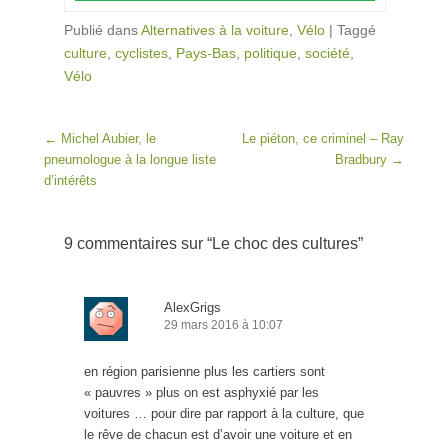
Publié dans
Alternatives à la voiture
,
Vélo
|
Taggé
culture
,
cyclistes
,
Pays-Bas
,
politique
,
société
,
Vélo
Post navigation
←
Michel Aubier, le
Le piéton, ce criminel – Ray
pneumologue à la longue liste
Bradbury
→
d’intérêts
9 commentaires sur “
Le choc des cultures
”
AlexGrigs
29 mars 2016 à 10:07
en région parisienne plus les cartiers sont
« pauvres » plus on est asphyxié par les
voitures … pour dire par rapport à la culture, que
le rêve de chacun est d’avoir une voiture et en