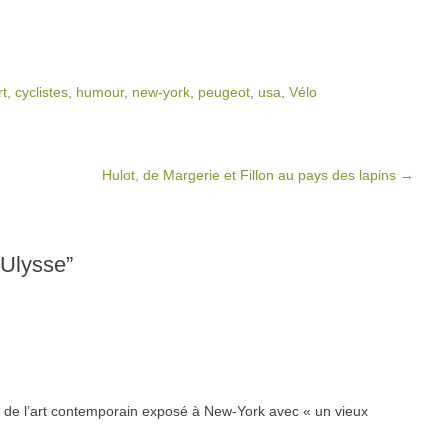
rt
,
cyclistes
,
humour
,
new-york
,
peugeot
,
usa
,
Vélo
Hulot, de Margerie et Fillon au pays des lapins
→
’Ulysse
”
re de l’art contemporain exposé à New-York avec « un vieux