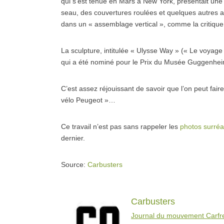
qui s’est tenue en Mars à New York, présentait une 
seau, des couvertures roulées et quelques autres a
dans un « assemblage vertical », comme la critique
La sculpture, intitulée « Ulysse Way » (« Le voyage
qui a été nominé pour le Prix du Musée Guggenhe
C’est assez réjouissant de savoir que l’on peut fai
vélo Peugeot »…
Ce travail n’est pas sans rappeler les
photos surréa
dernier.
Source:
Carbusters
Carbusters
Journal du mouvement Carfr