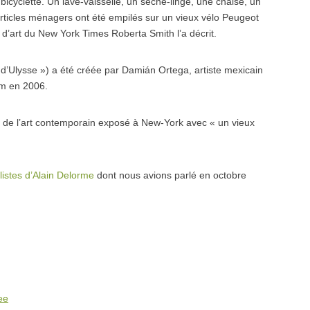
bicyclette. Un lave-vaisselle, un sèche-linge, une chaise, un
rticles ménagers ont été empilés sur un vieux vélo Peugeot
 d’art du New York Times Roberta Smith l’a décrit.
 d’Ulysse ») a été créée par Damián Ortega, artiste mexicain
im en 2006.
re de l’art contemporain exposé à New-York avec « un vieux
listes d’Alain Delorme
dont nous avions parlé en octobre
ee