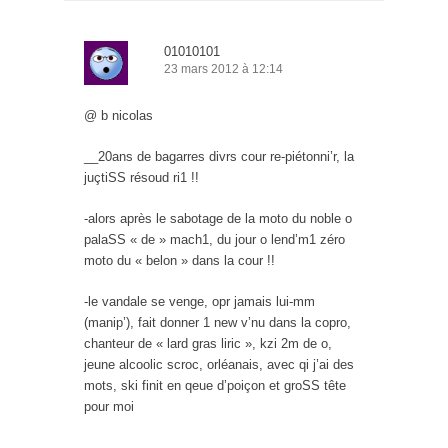
01010101
23 mars 2012 à 12:14
@ b nicolas
__20ans de bagarres divrs cour re-piétonni’r, la
juçtiSS résoud ri1 !!
-alors après le sabotage de la moto du noble o
palaSS « de » mach1, du jour o lend’m1 zéro
moto du « belon » dans la cour !!
-le vandale se venge, opr jamais lui-mm
(manip’), fait donner 1 new v’nu dans la copro,
chanteur de « lard gras liric », kzi 2m de o,
jeune alcoolic scroc, orléanais, avec qi j’ai des
mots, ski finit en qeue d’poiçon et groSS tête
pour moi