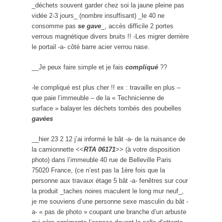
_déchets souvent garder chez soi la jaune pleine pas
vidée 2-3 jours_ (nombre insuffisant) _le 40 ne
consomme pas
se gave
_, accès difficile 2 portes
verrous magnétique divers bruits !! -Les migrer derrière
le portail -a- côté barre acier verrou nase.
__Je peux faire simple et je fais
compliqué
??
-le compliqué est plus cher !! ex : travaille en plus –
que paie l’immeuble – de la « Technicienne de
surface » balayer les déchets tombés des poubelles
gavées
__hier 23 2 12 j’ai informé le bât -a- de la nuisance de
la camionnette <<
RTA 06171
>> (à votre disposition
photo) dans l’immeuble 40 rue de Belleville Paris
75020 France, (ce n’est pas la 1ère fois que la
personne aux travaux étage 5 bât -a- fenêtres sur cour
la produit _taches noires maculent le long mur neuf_,
je me souviens d’une personne sexe masculin du bât -
a- « pas de photo » coupant une branche d’un arbuste