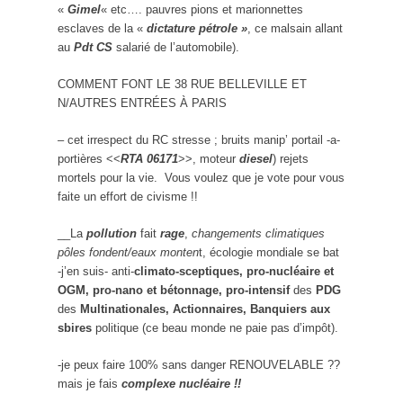
«
Gimel
« etc…. pauvres pions et marionnettes
esclaves de la «
dictature pétrole »
, ce malsain allant
au
Pdt CS
salarié de l’automobile).
COMMENT FONT LE 38 RUE BELLEVILLE ET
N/AUTRES ENTRÉES À PARIS
– cet irrespect du RC stresse ; bruits manip’ portail -a-
portières <<
RTA 06171
>>, moteur
diesel
) rejets
mortels pour la vie. Vous voulez que je vote pour vous
faite un effort de civisme !!
__La
pollution
fait
rage
,
changements climatiques
pôles fondent/eaux monten
t, écologie mondiale se bat
-j’en suis- anti-
climato-sceptiques, pro-nucléaire et
OGM, pro-nano et bétonnage, pro-intensif
des
PDG
des
Multinationales, Actionnaires, Banquiers aux
sbires
politique (ce beau monde ne paie pas d’impôt).
-je peux faire 100% sans danger RENOUVELABLE ??
mais je fais
complexe nucléaire !!