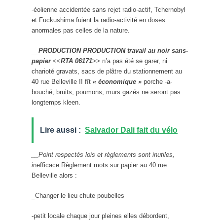
-éolienne accidentée sans rejet radio-actif, Tchernobyl
et Fuckushima fuient la radio-activité en doses
anormales pas celles de la nature.
__
PRODUCTION PRODUCTION travail au noir sans-
papier
<<
RTA 06171
>> n’a pas été se garer, ni
charioté gravats, sacs de plâtre du stationnement au
40 rue Belleville !! fît
« économique »
porche -a-
bouché, bruits, poumons, murs gazés ne seront pas
longtemps kleen.
Lire aussi :
Salvador Dali fait du vélo
__Point respectés lois et règlements sont inutiles,
i
nefficace Règlement mots sur papier au 40 rue
Belleville alors :
_Changer le lieu chute poubelles
-petit locale chaque jour pleines elles débordent,