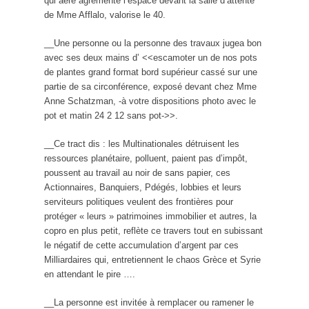
qui aère agrémente l’espace devant la salle d’attente
de Mme Afflalo, valorise le 40.
__Une personne ou la personne des travaux jugea bon
avec ses deux mains d’ <<escamoter un de nos pots
de plantes grand format bord supérieur cassé sur une
partie de sa circonférence, exposé devant chez Mme
Anne Schatzman, -à votre dispositions photo avec le
pot et matin 24 2 12 sans pot->>.
__Ce tract dis : les Multinationales détruisent les
ressources planétaire, polluent, paient pas d’impôt,
poussent au travail au noir de sans papier, ces
Actionnaires, Banquiers, Pdégés, lobbies et leurs
serviteurs politiques veulent des frontières pour
protéger « leurs » patrimoines immobilier et autres, la
copro en plus petit, reflète ce travers tout en subissant
le négatif de cette accumulation d’argent par ces
Milliardaires qui, entretiennent le chaos Grèce et Syrie
en attendant le pire ….
__La personne est invitée à remplacer ou ramener le