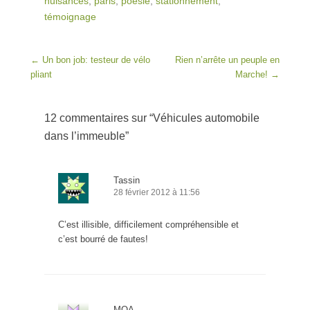
nuisances
,
paris
,
poésie
,
stationnement
,
témoignage
Post navigation
←
Un bon job: testeur de vélo
Rien n’arrête un peuple en
pliant
Marche!
→
12 commentaires sur “
Véhicules automobile
dans l’immeuble
”
Tassin
28 février 2012 à 11:56
C’est illisible, difficilement compréhensible et
c’est bourré de fautes!
MOA