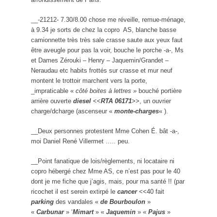
__-21212- 7.30/8.00 chose me réveille, remue-ménage,
à 9.34 je sorts de chez la copro AS, blanche basse
camionnette très très sale crasse saute aux yeux faut
être aveugle pour pas la voir, bouche le porche -a-, Ms
et Dames Zérouki – Henry – Jaquemin/Grandet –
Neraudau etc habits frottés sur crasse et mur neuf
montent le trottoir marchent vers la porte,
_impraticable «
côté boites à lettres »
bouché portière
arrière ouverte
diesel
<<
RTA 06171
>>, un ouvrier
charge/dcharge (ascenseur «
monte-charges
« ).
__Deux personnes protestent Mme Cohen É. bât -a-,
moi Daniel René Villermet ….. peu.
__Point fanatique de lois/règlements, ni locataire ni
copro hébergé chez Mme AS, ce n’est pas pour le 40
dont je me fiche que j’agis, mais, pour ma santé !! (par
ricochet il est serein extirpé le
cancer
<<40 fait
parking
des vandales «
de Bourboulon
»
«
Carbunar
» ‘
Mimart
» «
Jaquemin
» «
Pajus
»