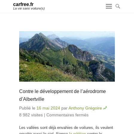
carfree.fr
La vie sans voiture(s)
Contre le développement de l’aérodrome
d’Albertville
Publié le
16 mai 2024
par
Anthony Grégoire
8 982 visites
|
Commentaires fermés
sur Contre le
développement
Les vallées sont déjà envahies de voitures, ils veulent
de l’aérodrome
envahir aussi le ciel. Signez
la pétition
contre le