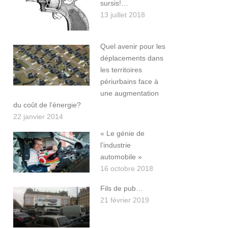
sursis!…
13 juillet 2018
Quel avenir pour les
déplacements dans
les territoires
périurbains face à
une augmentation
du coût de l’énergie?
22 janvier 2014
« Le génie de
l’industrie
automobile »
16 octobre 2018
Fils de pub…
21 février 2019