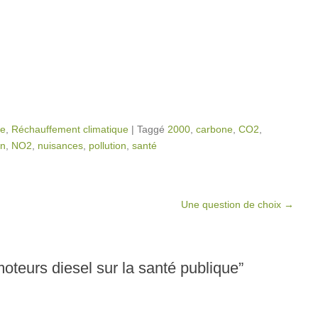
le
,
Réchauffement climatique
|
Taggé
2000
,
carbone
,
CO2
,
on
,
NO2
,
nuisances
,
pollution
,
santé
Une question de choix
→
oteurs diesel sur la santé publique
”