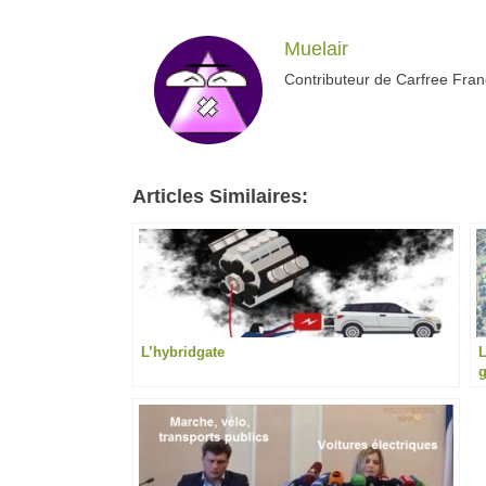
Muelair
Contributeur de Carfree Fra
Articles Similaires:
L’hybridgate
L
g
l
l