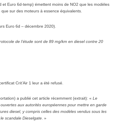
 6d et Euro 6d-temp) émettent moins de NO2 que les modèles
és que sur des moteurs à essence équivalents.
urs Euro 6d – décembre 2020).
rotocole de l’étude sont de 89 mg/km en diesel contre 20
tificat Crit’Air 1 leur a été refusé.
tation) a publié cet article récemment (extrait): «
Le
 ouvertes aux autorités européennes pour mettre en garde
tures diesel, y compris celles des modèles vendus sous les
 le scandale Dieselgate
. »