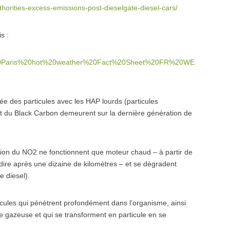
thorities-excess-emissions-post-dieselgate-diesel-cars/
s :
203.%20Paris%20hot%20weather%20Fact%20Sheet%20FR%20WE
vée des particules avec les HAP lourds (particules
et du Black Carbon demeurent sur la dernière génération de
lution du NO2 ne fonctionnent que moteur chaud – à partir de
ire après une dizaine de kilomètres – et se dégradent
e diesel).
ticules qui pénètrent profondément dans l’organisme, ainsi
e gazeuse et qui se transforment en particule en se