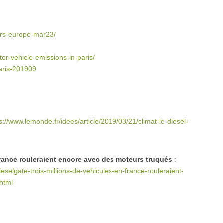
cars-europe-mar23/
tor-vehicle-emissions-in-paris/
paris-201909
s://www.lemonde.fr/idees/article/2019/03/21/climat-le-diesel-
 France rouleraient encore avec des moteurs truqués
:
eselgate-trois-millions-de-vehicules-en-france-rouleraient-
html