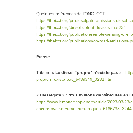
Quelques références de l’ONG ICCT :
https://theicct.org/pr-dieselgate-emissions-diesel-
https://theicct.org/diesel-defeat-devices-mar23/
https://theicct.org/publication/remote-sensing-of-mo
https://theicct.org/publications/on-road-emissions-
Presse :
Tribune «
Le diesel “propre” n’existe pas
» :
http
propre-n-existe-pas_5439349_3232.html
« Dieselgate » : trois millions de véhicules en
https://www.lemonde.fr/planete/article/2023/03/23/di
encore-avec-des-moteurs-truques_6166738_3244.