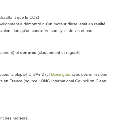
échauffant que le CO2)
vironment a démontré qu’un moteur diesel était en réalité
alent, lorsqu’on considère son cycle de vie et pas
ppement) et
sonores
(claquement et rugosité
ués, la plupart Crit’Air 2 (cf
Dieselgate
avec des émissions
rs en France (source : ONG International Council on Clean
ant des moteurs.