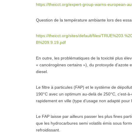
https://theicct.org/expert-group-warns-european-au
Question de la température ambiante lors des essai
https://theicct.org/sites/default/files/TRUE%
B%209.9.19.pdf
En outre, les problématiques de la toxicité plus éle
« cancérogènes certains »), du protoxyde d’azote 
diesel.
Le filtre à particules (FAP) et le système de dépol
190°C avec un optimum au-delà de 250°C, c’est-à-d
rapidement en ville (type d’usage non adapté pour l
Le FAP laisse par ailleurs passer les plus fines par
que les hydrocarbures semi volatils émis sous form
refroidissant.