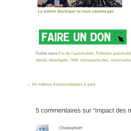
La voiture électrique ne nous sauvera pas
Publié dans
Fin de l'automobile
,
Pollution automobi
diesel
,
dieselgate
,
HAP
,
microparticules
,
motorisati
Post navigation
←
60 millions d’automobilistes à pied
5 commentaires sur “
Impact des m
ChristopheH