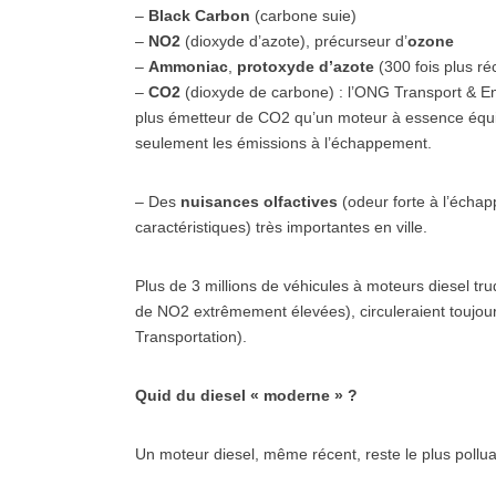
–
Black Carbon
(carbone suie)
–
NO2
(dioxyde d’azote), précurseur d’
ozone
–
Ammoniac
,
protoxyde d’azote
(300 fois plus r
–
CO2
(dioxyde de carbone) : l’ONG Transport & En
plus émetteur de CO2 qu’un moteur à essence équiv
seulement les émissions à l’échappement.
– Des
nuisances olfactives
(odeur forte à l’écha
caractéristiques) très importantes en ville.
Plus de 3 millions de véhicules à moteurs diesel truq
de NO2 extrêmement élevées), circuleraient toujou
Transportation).
Quid du diesel « moderne
»
?
Un moteur diesel, même récent, reste le plus pollu