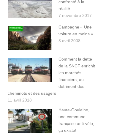
confronté à la
réalité
7 novembre 2017
Campagne « Une
voiture en moins »
3 avril 2008
Comment la dette
de la SNCF enrichit
les marchés
financiers, au
détriment des
cheminots et des usagers
11 avril 2018
Haute-Goulaine,
une commune
française anti-vélo,
ça existe!