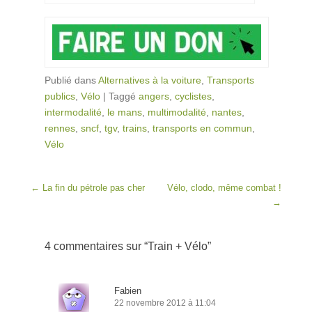
Publié dans
Alternatives à la voiture
,
Transports
publics
,
Vélo
|
Taggé
angers
,
cyclistes
,
intermodalité
,
le mans
,
multimodalité
,
nantes
,
rennes
,
sncf
,
tgv
,
trains
,
transports en commun
,
Vélo
Post navigation
←
La fin du pétrole pas cher
Vélo, clodo, même combat !
→
4 commentaires sur “
Train + Vélo
”
Fabien
22 novembre 2012 à 11:04