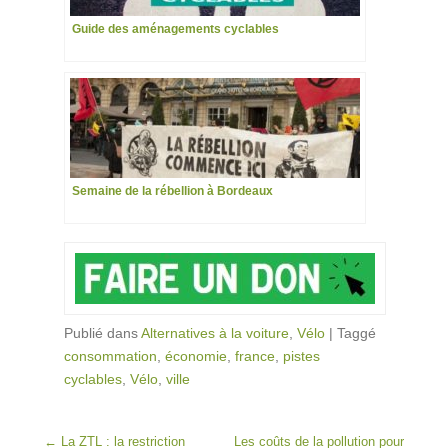
Guide des aménagements cyclables
Semaine de la rébellion à Bordeaux
Publié dans
Alternatives à la voiture
,
Vélo
|
Taggé
consommation
,
économie
,
france
,
pistes
cyclables
,
Vélo
,
ville
Post navigation
←
La ZTL : la restriction
Les coûts de la pollution pour