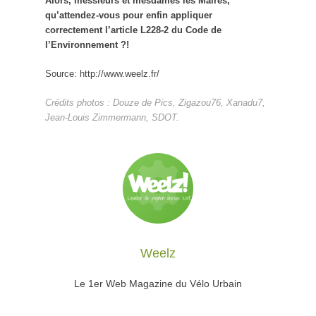
Alors, messieurs et mesdames les Maires,
qu’attendez-vous pour enfin appliquer
correctement l’article L228-2 du Code de
l’Environnement ?!
Source: http://www.weelz.fr/
Crédits photos :
Douze de Pics
,
Zigazou76
,
Xanadu7
,
Jean-Louis Zimmermann
,
SDOT
.
Weelz
Le 1er Web Magazine du Vélo Urbain