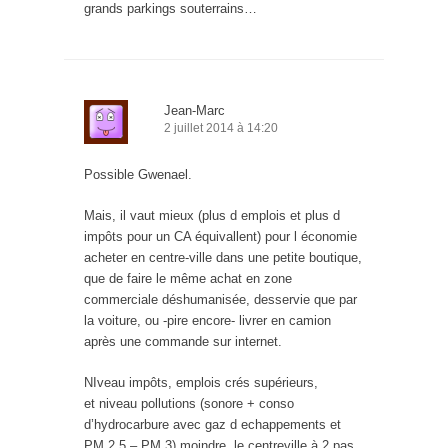
grands parkings souterrains…
Jean-Marc
2 juillet 2014 à 14:20
Possible Gwenael.
Mais, il vaut mieux (plus d emplois et plus d
impôts pour un CA équivallent) pour l économie
acheter en centre-ville dans une petite boutique,
que de faire le même achat en zone
commerciale déshumanisée, desservie que par
la voiture, ou -pire encore- livrer en camion
après une commande sur internet.
NIveau impôts, emplois crés supérieurs,
et niveau pollutions (sonore + conso
d’hydrocarbure avec gaz d echappements et
PM 2.5 – PM 3) moindre, le centreville à 2 pas