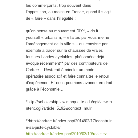
les commerçants, trop souvent dans
l’opposition, au moins en France, quand il s’agit
de « faire » dans l’illégalité :
qu’on pense au mouvement DIY*, « do it
yourself « urbanism, – « faites par vous même
l’aménagement de la ville » – qui consiste par
exemple à tracer sur la chaussée de vraies
fausses bandes cyclables, phénomène déjà
évoqué récemment** par des contributeurs de
Carfree… Resterait à bricoler un mode
opératoire associatif et faire connaître le retour
d’expérience. Et nous pourrions avancer en droit
grâce à l’économie…
*http://scholarship.law.marquette.edu/cgi/viewco
ntent.cgi?article=5192&context=mulr
**http://carfree.fr/index.php/2014/02/17/construir
e-sa-piste-cyclable/
http://carfree.fr/index.php/2010/03/19/realisez-