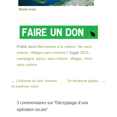
Monte Isola
Publié dans
Alternatives à la voiture
,
Vie sans
voiture
,
Villages sans voitures
|
Taggé
2015
,
campagne
,
parcs
,
sans voiture
,
villages
,
Vivre
sans voiture
Post navigation
←
L’industrie du vélo: innovez
Un dimanche parfait…
→
et exprimez-vous!
3 commentaires sur “
Décryptage d’une
opération locale
”