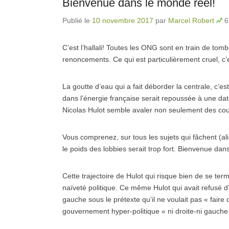
Bienvenue dans le monde réel!
Publié le
10 novembre 2017
par
Marcel Robert
6
C’est l’hallali! Toutes les ONG sont en train de tom
renoncements. Ce qui est particulièrement cruel, c
La goutte d’eau qui a fait déborder la centrale, c’es
dans l’énergie française serait repoussée à une date
Nicolas Hulot semble avaler non seulement des coul
Vous comprenez, sur tous les sujets qui fâchent (alim
le poids des lobbies serait trop fort. Bienvenue dan
Cette trajectoire de Hulot qui risque bien de se term
naïveté politique. Ce même Hulot qui avait refusé
gauche sous le prétexte qu’il ne voulait pas « faire
gouvernement hyper-politique « ni droite-ni gauche »,