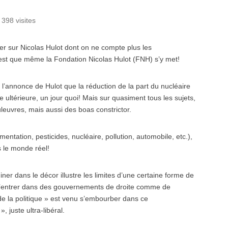
 398 visites
ber sur Nicolas Hulot dont on ne compte plus les
’est que même la Fondation Nicolas Hulot (FNH) s’y met!
t l’annonce de Hulot que la réduction de la part du nucléaire
 ultérieure, un jour quoi! Mais sur quasiment tous les sujets,
euvres, mais aussi des boas constrictor.
entation, pesticides, nucléaire, pollution, automobile, etc.),
s le monde réel!
iner dans le décor illustre les limites d’une certaine forme de
 d’entrer dans des gouvernements de droite comme de
 de la politique » est venu s’embourber dans ce
 juste ultra-libéral.