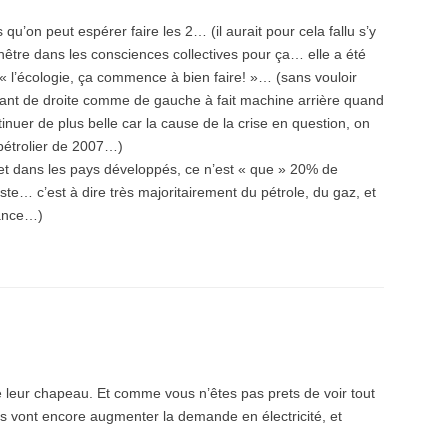
 qu’on peut espérer faire les 2… (il aurait pour cela fallu s’y
nêtre dans les consciences collectives pour ça… elle a été
 l’écologie, ça commence à bien faire! »… (sans vouloir
geant de droite comme de gauche à fait machine arrière quand
ontinuer de plus belle car la cause de la crise en question, on
 pétrolier de 2007…)
ce et dans les pays développés, ce n’est « que » 20% de
te… c’est à dire très majoritairement du pétrole, du gaz, et
rance…)
é leur chapeau. Et comme vous n’êtes pas prets de voir tout
ues vont encore augmenter la demande en électricité, et