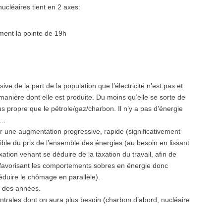
ucléaires tient en 2 axes:
ment la pointe de 19h
 de la part de la population que l’électricité n’est pas et
manière dont elle est produite. Du moins qu’elle se sorte de
plus propre que le pétrole/gaz/charbon. Il n’y a pas d’énergie
s…
r une augmentation progressive, rapide (significativement
isible du prix de l’ensemble des énergies (au besoin en lissant
ation venant se déduire de la taxation du travail, afin de
 favorisant les comportements sobres en énergie donc
duire le chômage en parallèle).
s des années.
centrales dont on aura plus besoin (charbon d’abord, nucléaire