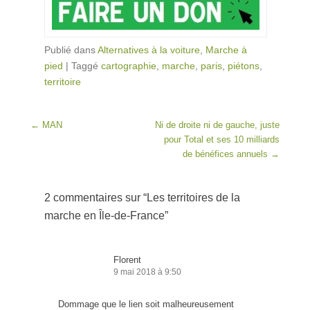
Publié dans
Alternatives à la voiture
,
Marche à
pied
|
Taggé
cartographie
,
marche
,
paris
,
piétons
,
territoire
Post navigation
←
MAN
Ni de droite ni de gauche, juste
pour Total et ses 10 milliards
de bénéfices annuels
→
2 commentaires sur “
Les territoires de la
marche en Île-de-France
”
Florent
9 mai 2018 à 9:50
Dommage que le lien soit malheureusement