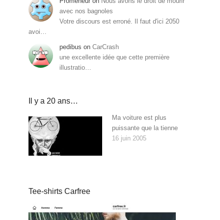
Promeneur
on
Nous avons le droit de mourir
avec nos bagnoles
Votre discours est erroné. Il faut d'ici 2050
avoi…
pedibus
on
CarCrash
une excellente idée que cette première
illustratio…
Il y a 20 ans…
Ma voiture est plus
puissante que la tienne
16 juin 2005
Tee-shirts Carfree