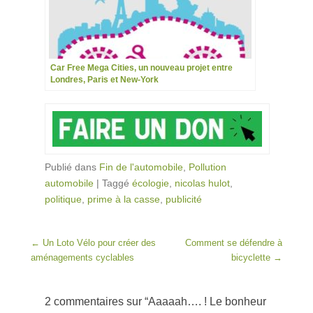
Car Free Mega Cities, un nouveau projet entre
Londres, Paris et New-York
Publié dans
Fin de l'automobile
,
Pollution
automobile
|
Taggé
écologie
,
nicolas hulot
,
politique
,
prime à la casse
,
publicité
Post navigation
←
Un Loto Vélo pour créer des
Comment se défendre à
aménagements cyclables
bicyclette
→
2 commentaires sur “
Aaaaah…. ! Le bonheur