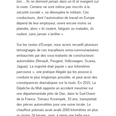
loin… Ils ne dorment jamais dans un lit et mangent sur
la route. Certains ne sont même pas inscrits à la
sécurité sociale
», se désespère le militant. Ces
conducteurs, dont l’autorisation de travail en Europe
dépend de leur employeur, osent encore moins se
plaindre, alors «
ils roulent, fatigués ou malades, ils
roulent, sans jamais s’arrêter
».
Sur les routes d’Europe, nous avons recueilli plusieurs
témoignages de ces travailleurs extra-communautaires
embauchés par des sous-traitants de constructeurs
automobiles (Renault, Peugeot, Volkswagen, Scania,
Jaguar). La majorité était payée «
aux kilomètres
parcourus
», une pratique illégale qui les pousse à
conduire le plus longtemps possible, et peut avoir des
conséquences dramatiques sur la route. En 2015, La
Dépêche du Midi rapporte un accident meurtrier sur
une départementale près de Dax, dans le Sud-Ouest
de la France. Tomasz Krzempek, 33 ans, transportait
des pièces automobiles pour une usine locale. Le
chauffeur polonais avait avalé 2000 kilomètres en plus
ou moins 24 heures, avec à peine une halte pour