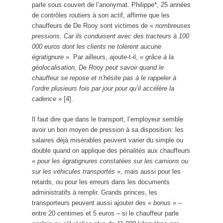
parle sous couvert de l’anonymat. Philippe*, 25 années
de contrôles routiers à son actif, affirme que les
chauffeurs de De Rooy sont victimes de «
nombreuses
pressions. Car ils conduisent avec des tracteurs à 100
000 euros dont les clients ne tolèrent aucune
égratignure
». Par ailleurs, ajoute-t-il, «
grâce à la
géolocalisation, De Rooy peut savoir quand le
chauffeur se repose et n’hésite pas à le rappeler à
l’ordre plusieurs fois par jour pour qu’il accélère la
cadence
» [4].
Il faut dire que dans le transport, l’employeur semble
avoir un bon moyen de pression à sa disposition: les
salaires déjà misérables peuvent varier du simple ou
double quand on applique des pénalités aux chauffeurs
«
pour les égratignures constatées sur les camions ou
sur les véhicules transportés
», mais aussi pour les
retards, ou pour les erreurs dans les documents
administratifs à remplir. Grands princes, les
transporteurs peuvent aussi ajouter des «
bonus
» –
entre 20 centimes et 5 euros – si le chauffeur parle