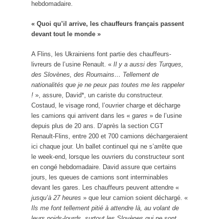
hebdomadaire.
« Quoi qu’il arrive, les chauffeurs français passent
devant tout le monde »
A Flins, les Ukrainiens font partie des chauffeurs-
livreurs de l’usine Renault. «
Il y a aussi des Turques,
des Slovènes, des Roumains… Tellement de
nationalités que je ne peux pas toutes me les rappeler
!
», assure, David*, un cariste du constructeur.
Costaud, le visage rond, l’ouvrier charge et décharge
les camions qui arrivent dans les «
gares
» de l’usine
depuis plus de 20 ans. D’après la section CGT
Renault-Flins, entre 200 et 700 camions déchargeraient
ici chaque jour. Un ballet continuel qui ne s’arrête que
le week-end, lorsque les ouvriers du constructeur sont
en congé hebdomadaire. David assure que certains
jours, les queues de camions sont interminables
devant les gares. Les chauffeurs peuvent attendre «
jusqu’à 27 heures
» que leur camion soient déchargé. «
Ils me font tellement pitié à attendre là, au volant de
leurs poids-lourds, surtout les Slovènes qui ne sont