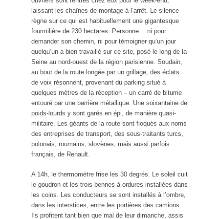
ouvriers sont rentrés chez eux pour le week-end,
laissant les chaînes de montage à l’arrêt. Le silence
règne sur ce qui est habituellement une gigantesque
fourmilière de 230 hectares. Personne… ni pour
demander son chemin, ni pour témoigner qu’un jour
quelqu’un a bien travaillé sur ce site, posé le long de la
Seine au nord-ouest de la région parisienne. Soudain,
au bout de la route longée par un grillage, des éclats
de voix résonnent, provenant du parking situé à
quelques mètres de la réception – un carré de bitume
entouré par une barrière métallique. Une soixantaine de
poids-lourds y sont garés en épi, de manière quasi-
militaire. Les géants de la route sont floqués aux noms
des entreprises de transport, des sous-traitants turcs,
polonais, roumains, slovènes, mais aussi parfois
français, de Renault.
A 14h, le thermomètre frise les 30 degrés. Le soleil cuit
le goudron et les trois bennes à ordures installées dans
les coins. Les conducteurs se sont installés à l’ombre,
dans les interstices, entre les portières des camions.
Ils profitent tant bien que mal de leur dimanche, assis