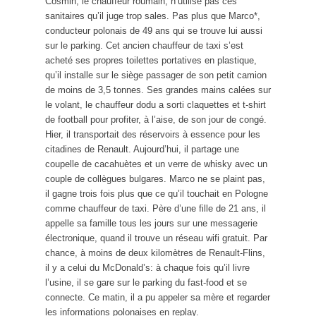
Cosmin, le chauffeur roumain, n’utilise pas ces
sanitaires qu’il juge trop sales. Pas plus que Marco*,
conducteur polonais de 49 ans qui se trouve lui aussi
sur le parking. Cet ancien chauffeur de taxi s’est
acheté ses propres toilettes portatives en plastique,
qu’il installe sur le siège passager de son petit camion
de moins de 3,5 tonnes. Ses grandes mains calées sur
le volant, le chauffeur dodu a sorti claquettes et t-shirt
de football pour profiter, à l’aise, de son jour de congé.
Hier, il transportait des réservoirs à essence pour les
citadines de Renault. Aujourd’hui, il partage une
coupelle de cacahuètes et un verre de whisky avec un
couple de collègues bulgares. Marco ne se plaint pas,
il gagne trois fois plus que ce qu’il touchait en Pologne
comme chauffeur de taxi. Père d’une fille de 21 ans, il
appelle sa famille tous les jours sur une messagerie
électronique, quand il trouve un réseau wifi gratuit. Par
chance, à moins de deux kilomètres de Renault-Flins,
il y a celui du McDonald’s: à chaque fois qu’il livre
l’usine, il se gare sur le parking du fast-food et se
connecte. Ce matin, il a pu appeler sa mère et regarder
les informations polonaises en replay.