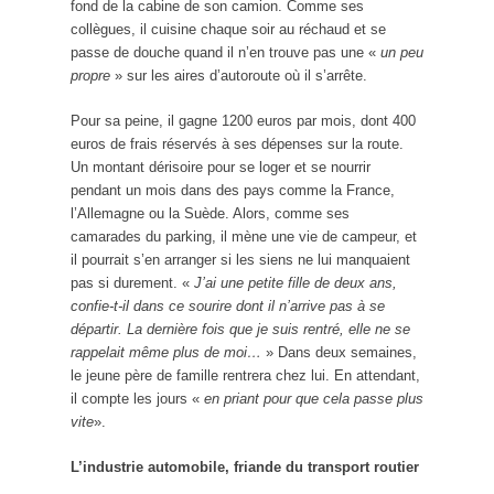
fond de la cabine de son camion. Comme ses
collègues, il cuisine chaque soir au réchaud et se
passe de douche quand il n’en trouve pas une «
un peu
propre
» sur les aires d’autoroute où il s’arrête.
Pour sa peine, il gagne 1200 euros par mois, dont 400
euros de frais réservés à ses dépenses sur la route.
Un montant dérisoire pour se loger et se nourrir
pendant un mois dans des pays comme la France,
l’Allemagne ou la Suède. Alors, comme ses
camarades du parking, il mène une vie de campeur, et
il pourrait s’en arranger si les siens ne lui manquaient
pas si durement. «
J’ai une petite fille de deux ans,
confie-t-il dans ce sourire dont il n’arrive pas à se
départir. La dernière fois que je suis rentré, elle ne se
rappelait même plus de moi…
» Dans deux semaines,
le jeune père de famille rentrera chez lui. En attendant,
il compte les jours «
en priant pour que cela passe plus
vite
».
L’industrie automobile, friande du transport routier