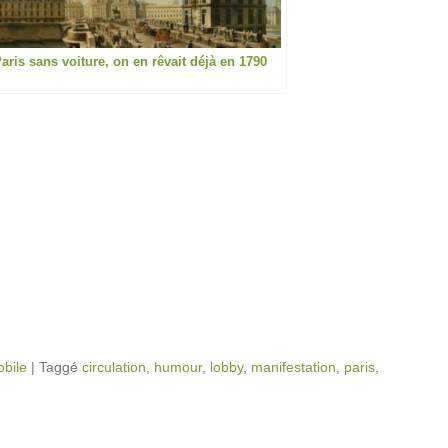
aris sans voiture, on en rêvait déjà en 1790
obile
|
Taggé
circulation
,
humour
,
lobby
,
manifestation
,
paris
,