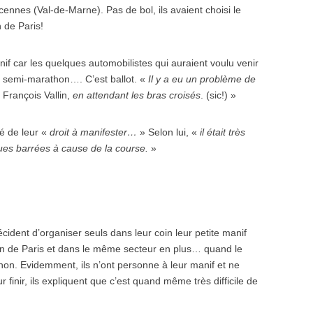
cennes (Val-de-Marne). Pas de bol, ils avaient choisi le
 de Paris!
nif car les quelques automobilistes qui auraient voulu venir
u semi-marathon…. C’est ballot. «
Il y a eu un problème de
n François Vallin,
en attendant les bras croisés
. (sic!) »
vé de leur «
droit à manifester…
» Selon lui, «
il était très
 rues barrées à cause de la course.
»
cident d’organiser seuls dans leur coin leur petite manif
thon de Paris et dans le même secteur en plus… quand le
hon. Evidemment, ils n’ont personne à leur manif et ne
finir, ils expliquent que c’est quand même très difficile de