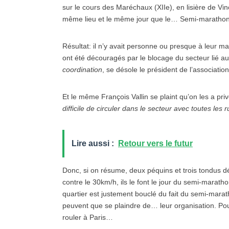
sur le cours des Maréchaux (XIIe), en lisière de Vin
même lieu et le même jour que le… Semi-marathon
Résultat: il n’y avait personne ou presque à leur ma
ont été découragés par le blocage du secteur lié a
coordination
, se désole le président de l’associatio
Et le même François Vallin se plaint qu’on les a pri
difficile de circuler dans le secteur avec toutes les
Lire aussi :
Retour vers le futur
Donc, si on résume, deux péquins et trois tondus dé
contre le 30km/h, ils le font le jour du semi-mara
quartier est justement bouclé du fait du semi-marat
peuvent que se plaindre de… leur organisation. Pour 
rouler à Paris…