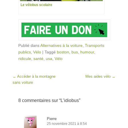
Le vélobus scolaire
Publié dans
Alternatives à la voiture
,
Transports
publics
,
Vélo
|
Taggé
boston
,
bus
,
humour
,
ridicule
,
santé
,
usa
,
Vélo
Post navigation
←
Accéder à la montagne
Mes aides vélo
→
sans voiture
8 commentaires sur “
L’idiobus
”
Pierre
25 novembre 2021 à 8:54