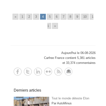
«
1
2
3
4
5
6
7
8
9
10
1
1
»
Aujourd'hui le 06-08-2026
Carfree France contient 5,381 articles
et 33,374 commentaires
Derniers articles
Tout le monde déteste Elon
Par AutoMinus