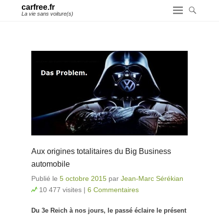
carfree.fr
La vie sans voiture(s)
Aux origines totalitaires du Big Business
automobile
Publié le
5 octobre 2015
par
Jean-Marc Sérékian
10 477 visites
|
6 Commentaires
Du 3e Reich à nos jours, le passé éclaire le présent