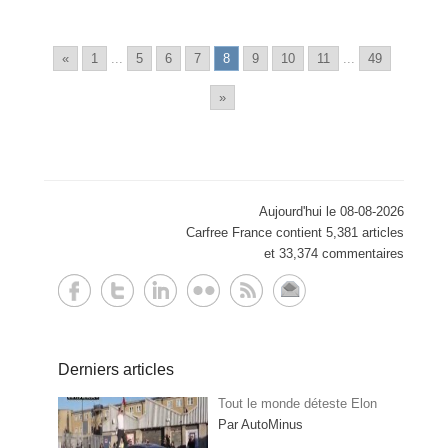
«
1
...
5
6
7
8
9
10
11
...
49
»
Aujourd'hui le 08-08-2026
Carfree France contient 5,381 articles
et 33,374 commentaires
Derniers articles
Tout le monde déteste Elon
Par AutoMinus