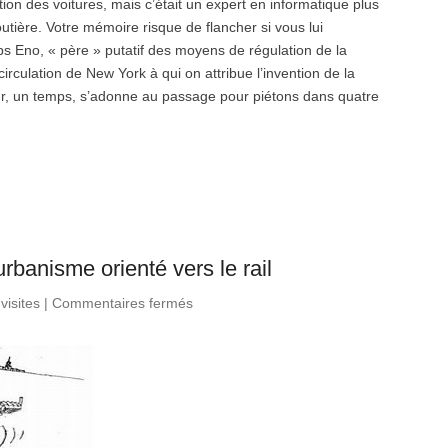
on des voitures, mais c’était un expert en informatique plus
outière. Votre mémoire risque de flancher si vous lui
 Eno, « père » putatif des moyens de régulation de la
irculation de New York à qui on attribue l’invention de la
ur, un temps, s’adonne au passage pour piétons dans quatre
rbanisme orienté vers le rail
visites
|
Commentaires fermés
sur Favoriser le développement
d’un urbanisme orienté vers le rail