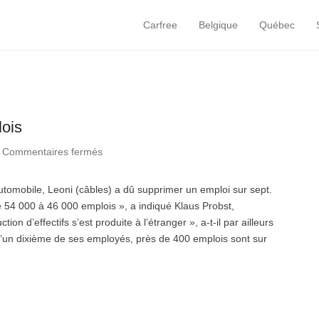
Carfree
Belgique
Québec
Primary Menu
Skip to content
lois
|
Commentaires fermés
sur Leoni : 8.000 suppressions d’emplois
automobile, Leoni (câbles) a dû supprimer un emploi sur sept.
e 54 000 à 46 000 emplois », a indiqué Klaus Probst,
n d’effectifs s’est produite à l’étranger », a-t-il par ailleurs
’un dixième de ses employés, près de 400 emplois sont sur