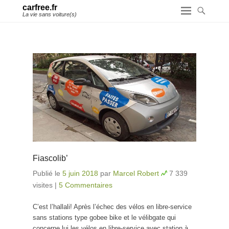
carfree.fr
La vie sans voiture(s)
Fiascolib’
Publié le
5 juin 2018
par
Marcel Robert
7 339
visites
|
5 Commentaires
C’est l’hallali! Après l’échec des vélos en libre-service
sans stations type gobee bike et le vélibgate qui
concerne lui les vélos en libre-service avec station à