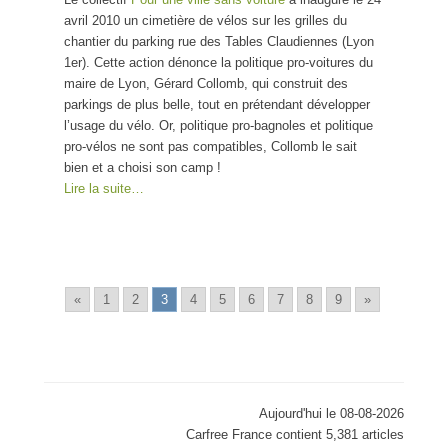
avril 2010 un cimetière de vélos sur les grilles du
chantier du parking rue des Tables Claudiennes (Lyon
1er). Cette action dénonce la politique pro-voitures du
maire de Lyon, Gérard Collomb, qui construit des
parkings de plus belle, tout en prétendant développer
l’usage du vélo. Or, politique pro-bagnoles et politique
pro-vélos ne sont pas compatibles, Collomb le sait
bien et a choisi son camp !
Lire la suite…
«
1
2
3
4
5
6
7
8
9
»
Aujourd'hui le 08-08-2026
Carfree France contient 5,381 articles